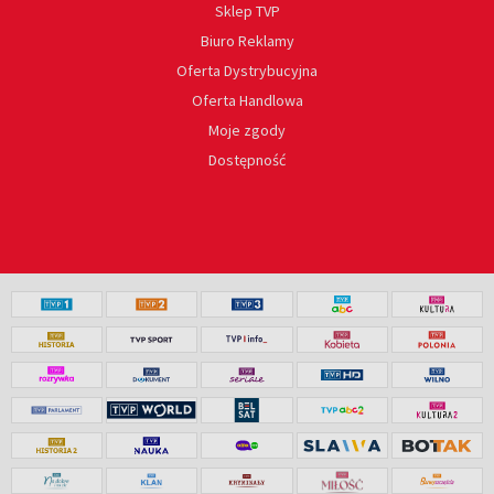
Sklep TVP
Biuro Reklamy
Oferta Dystrybucyjna
Oferta Handlowa
Moje zgody
Dostępność