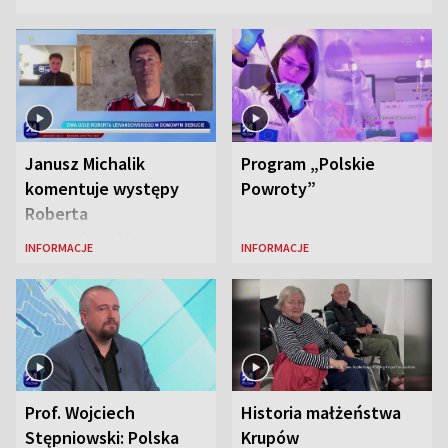
Janusz Michalik
Program „Polskie
komentuje występy
Powroty”
Roberta
Lewandowskiego w
INFORMACJE
INFORMACJE
Stanach
Zjednoczonych
Prof. Wojciech
Historia małżeństwa
Stępniowski: Polska
Krupów