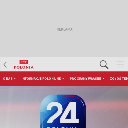
O NAS
INFORMACJE POLONIJNE
PROGRAMY WŁASNE
ZGŁOŚ TEM