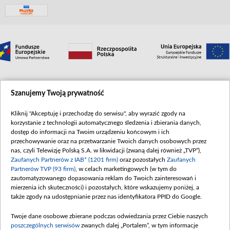
Szanujemy Twoją prywatność
Kliknij "Akceptuję i przechodzę do serwisu", aby wyrazić zgody na
korzystanie z technologii automatycznego śledzenia i zbierania danych,
©2026 Telewizja Polska S. A. w likwidacji
dostęp do informacji na Twoim urządzeniu końcowym i ich
przechowywanie oraz na przetwarzanie Twoich danych osobowych przez
nas, czyli Telewizję Polską S.A. w likwidacji (zwaną dalej również „TVP”),
Zaufanych Partnerów z IAB* (1201 firm)
oraz pozostałych
Zaufanych
Partnerów TVP (93 firm)
, w celach marketingowych (w tym do
zautomatyzowanego dopasowania reklam do Twoich zainteresowań i
mierzenia ich skuteczności) i pozostałych, które wskazujemy poniżej, a
także zgody na udostępnianie przez nas identyfikatora PPID do Google.
Twoje dane osobowe zbierane podczas odwiedzania przez Ciebie naszych
poszczególnych serwisów
zwanych dalej „Portalem”, w tym informacje