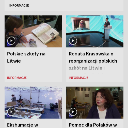
INFORMACJE
Polskie szkoły na
Renata Krasowska o
Litwie
reorganizacji polskich
szkół na Litwie i
sytuacji w Połukniu
INFORMACJE
INFORMACJE
Ekshumacje w
Pomoc dla Polaków w