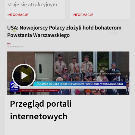
staje się atrakcyjnym
miejscem dla
INFORMACJE
INFORMACJE
naukowców
Przegląd portali
internetowych