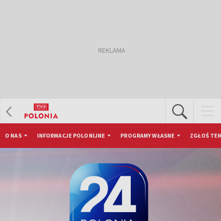
O NAS
INFORMACJE POLONIJNE
PROGRAMY WŁASNE
ZGŁOŚ TEM