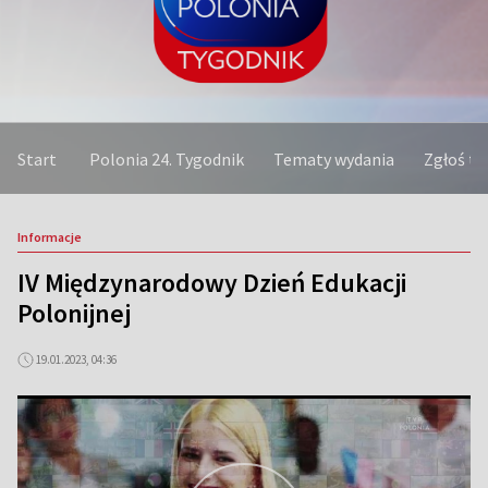
Start
Polonia 24. Tygodnik
Tematy wydania
Zgłoś t
Informacje
IV Międzynarodowy Dzień Edukacji
Polonijnej
19.01.2023, 04:36