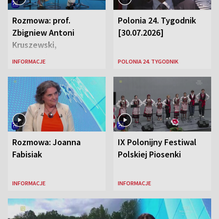
Rozmowa: prof.
Polonia 24. Tygodnik
Zbigniew Antoni
[30.07.2026]
Kruszewski,
Powstaniec
INFORMACJE
POLONIA 24. TYGODNIK
Warszawski oraz Aga
Zaryan, piosenkarka
Rozmowa: Joanna
IX Polonijny Festiwal
Fabisiak
Polskiej Piosenki
INFORMACJE
INFORMACJE