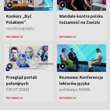
Konkurs „Być
Wandale kontra polska
Polakiem”
tożsamość na Zaolziu
rozstrzygnięty
INFORMACJE
INFORMACJE
Przegląd portali
Rozmowa: Konferencja
polonijnych
lektorów języka
[30.07.2026]
polskiego NAWA.
Goście: dr Wojciech
INFORMACJE
INFORMACJE
Karczewski Gabriela
Urbańska-Legutko