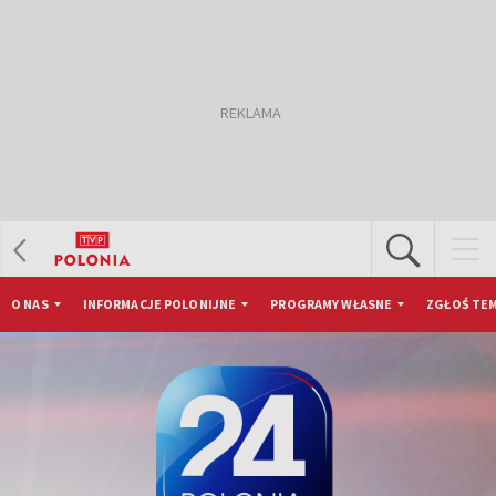
O NAS
INFORMACJE POLONIJNE
PROGRAMY WŁASNE
ZGŁOŚ TEM