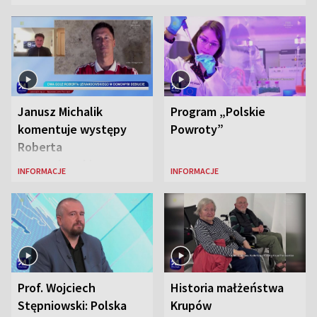
Janusz Michalik
Program „Polskie
komentuje występy
Powroty”
Roberta
Lewandowskiego w
INFORMACJE
INFORMACJE
Stanach
Zjednoczonych
Prof. Wojciech
Historia małżeństwa
Stępniowski: Polska
Krupów