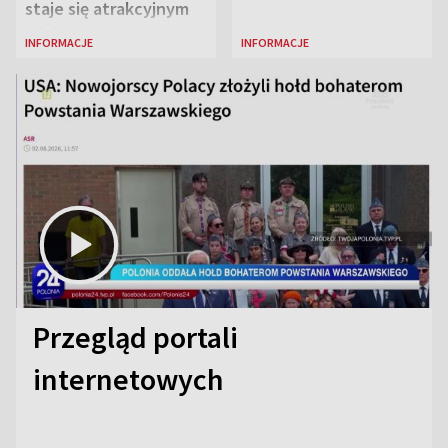
staje się atrakcyjnym
miejscem dla
INFORMACJE
INFORMACJE
naukowców
Przegląd portali
internetowych