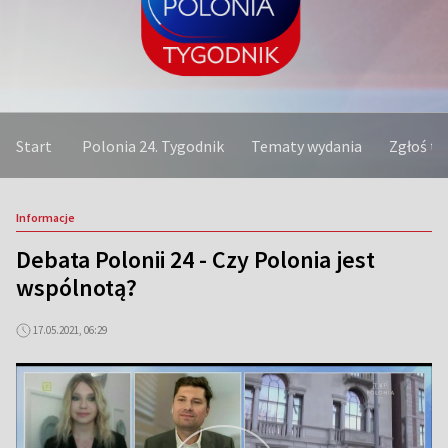
Start
Polonia 24. Tygodnik
Tematy wydania
Zgłoś t
Informacje
Debata Polonii 24 - Czy Polonia jest
wspólnotą?
17.05.2021, 06:29