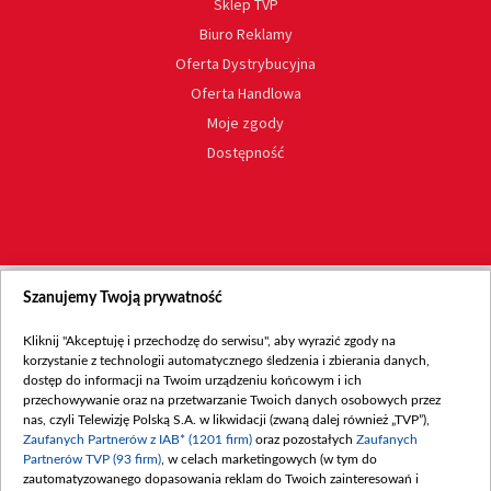
Sklep TVP
Biuro Reklamy
Oferta Dystrybucyjna
Oferta Handlowa
Moje zgody
Dostępność
Szanujemy Twoją prywatność
Kliknij "Akceptuję i przechodzę do serwisu", aby wyrazić zgody na
korzystanie z technologii automatycznego śledzenia i zbierania danych,
dostęp do informacji na Twoim urządzeniu końcowym i ich
przechowywanie oraz na przetwarzanie Twoich danych osobowych przez
nas, czyli Telewizję Polską S.A. w likwidacji (zwaną dalej również „TVP”),
Zaufanych Partnerów z IAB* (1201 firm)
oraz pozostałych
Zaufanych
Partnerów TVP (93 firm)
, w celach marketingowych (w tym do
zautomatyzowanego dopasowania reklam do Twoich zainteresowań i