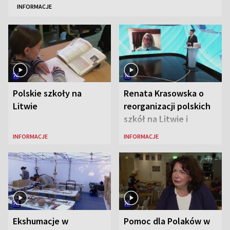
INFORMACJE
Polskie szkoły na
Renata Krasowska o
Litwie
reorganizacji polskich
szkół na Litwie i
sytuacji w Połukniu
INFORMACJE
INFORMACJE
Ekshumacje w
Pomoc dla Polaków w