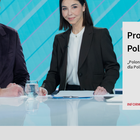
Pr
Po
„Polon
dla Pol
INFORM