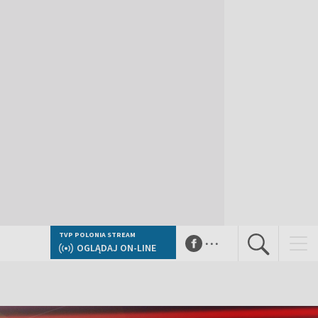
...
TVP POLONIA STREAM
OGLĄDAJ ON-LINE