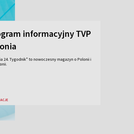
ogram informacyjny TVP
lonia
ia 24. Tygodnik” to nowoczesny magazyn o Polonii i
onii.
ACJE